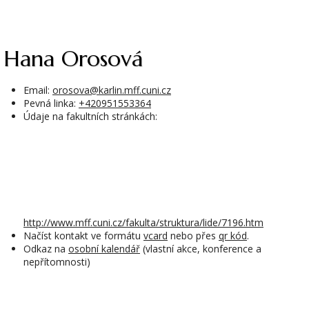
Hana Orosová
Email:
orosova@karlin.mff.cuni.cz
Pevná linka:
+420951553364
Údaje na fakultních stránkách:
http://www.mff.cuni.cz/fakulta/struktura/lide/7196.htm
Načíst kontakt ve formátu
vcard
nebo přes
qr kód
.
Odkaz na
osobní kalendář
(vlastní akce, konference a
nepřítomnosti)